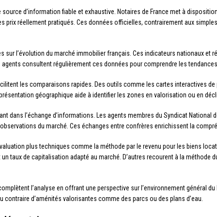
 source d’information fiable et exhaustive. Notaires de France met à dispositi
es prix réellement pratiqués. Ces données officielles, contrairement aux simple
 sur l’évolution du marché immobilier français. Ces indicateurs nationaux et r
 agents consultent régulièrement ces données pour comprendre les tendances
cilitent les comparaisons rapides. Des outils comme les cartes interactives de p
eprésentation géographique aide à identifier les zones en valorisation ou en décl
ant dans l’échange d’informations. Les agents membres du Syndicat National de
rs observations du marché. Ces échanges entre confrères enrichissent la comp
valuation plus techniques comme la méthode par le revenu pour les biens locatif
nt un taux de capitalisation adapté au marché. D’autres recourent à la méthode
complètent l’analyse en offrant une perspective sur l’environnement général du
 au contraire d’aménités valorisantes comme des parcs ou des plans d’eau.