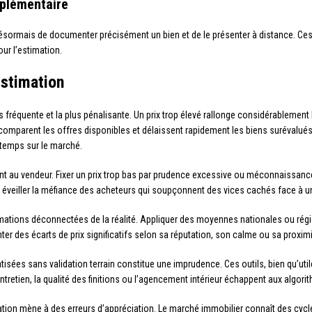
mplémentaire
ésormais de documenter précisément un bien et de le présenter à distance. Ces out
ur l’estimation.
estimation
us fréquente et la plus pénalisante. Un prix trop élevé rallonge considérablemen
comparent les offres disponibles et délaissent rapidement les biens surévalués. 
gtemps sur le marché.
ent au vendeur. Fixer un prix trop bas par prudence excessive ou méconnaissance
t éveiller la méfiance des acheteurs qui soupçonnent des vices cachés face à un
mations déconnectées de la réalité. Appliquer des moyennes nationales ou régi
nter des écarts de prix significatifs selon sa réputation, son calme ou sa prox
isées sans validation terrain constitue une imprudence. Ces outils, bien qu’ut
’entretien, la qualité des finitions ou l’agencement intérieur échappent aux algori
ation mène à des erreurs d’appréciation. Le marché immobilier connaît des cycl