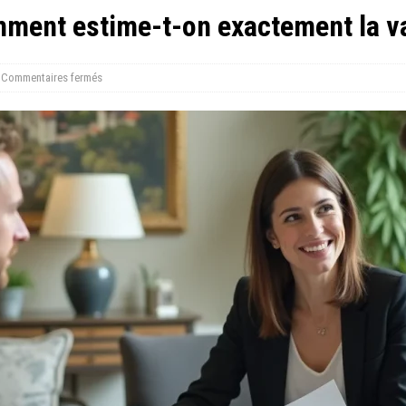
mment estime-t-on exactement la va
Commentaires fermés