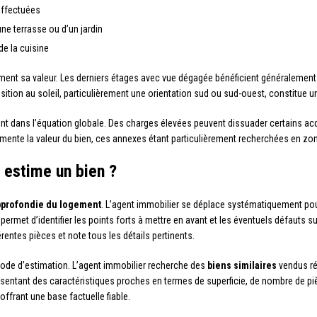
effectuées
ne terrasse ou d’un jardin
de la cuisine
ent sa valeur. Les derniers étages avec vue dégagée bénéficient généralement d
tion au soleil, particulièrement une orientation sud ou sud-ouest, constitue u
nt dans l’équation globale. Des charges élevées peuvent dissuader certains acqué
mente la valeur du bien, ces annexes étant particulièrement recherchées en zon
estime un bien ?
approfondie du logement
. L’agent immobilier se déplace systématiquement pou
permet d’identifier les points forts à mettre en avant et les éventuels défauts s
entes pièces et note tous les détails pertinents.
hode d’estimation. L’agent immobilier recherche des
biens similaires
vendus r
entant des caractéristiques proches en termes de superficie, de nombre de piè
ffrant une base factuelle fiable.