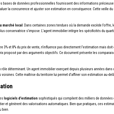
 les bases de données professionnelles fournissent des informations précieuses 
uer la concurrence et ajuster son estimation en conséquence. Cette veille du 
u marché local
. Dans certaines zones tendues où la demande excède l’offre, les
s conservatrice s’impose. L’agent immobilier intègre les spécificités du quartie
e 3% et 8% du prix de vente, n’influence pas directement l’estimation mais doit 
t le prix proposé par des arguments objectifs. Ce document présente les compara
 un rôle déterminant. Un agent immobilier exerçant depuis plusieurs années da
es voisines. Cette maîtrise du territoire lui permet d’affiner son estimation au-d
mation
des
logiciels d’estimation
sophistiqués qui compilent des milliers de données 
artier et génèrent des valorisations automatiques. Bien que pratiques, ces esti
u bien.