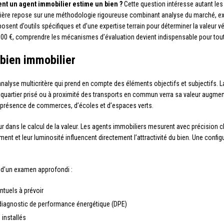
t un agent immobilier estime un bien ?
Cette question intéresse autant les
bilière repose sur une méthodologie rigoureuse combinant analyse du marché, e
osent d’outils spécifiques et d’une expertise terrain pour déterminer la valeur 
500 €, comprendre les mécanismes d’évaluation devient indispensable pour tout
 bien immobilier
analyse multicritère qui prend en compte des éléments objectifs et subjectifs. 
n quartier prisé ou à proximité des transports en commun verra sa valeur augm
 présence de commerces, d’écoles et d’espaces verts.
r dans le calcul de la valeur. Les agents immobiliers mesurent avec précision c
ent et leur luminosité influencent directement l’attractivité du bien. Une confi
t d’un examen approfondi :
ntuels à prévoir
 diagnostic de performance énergétique (DPE)
 installés