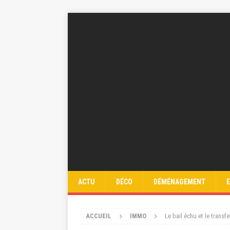
ACTU
DÉCO
DÉMÉNAGEMENT
ACCUEIL
IMMO
Le bail échu et le transf