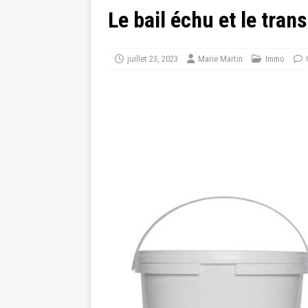
Le bail échu et le tran
juillet 23, 2023
Marie Martin
Immo