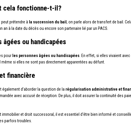
 cela fonctionne-t-il?
t peut prétendre à
la succession du bail
, on parle alors de transfert de bail. 
n an à la date du décès ou encore son partenaire lié par un PACS.
es âgées ou handicapées
ues pour
les personnes âgées ou handicapées
. En effet, si elles vivaient av
ail même si elles ne sont pas directement apparentées au défunt.
et financière
nt également d’aborder la question de la
régularisation administrative et fina
mmandée avec accusé de réception. De plus, il doit assurer la continuité des pa
mobilier et droit successoral, il est essentiel d’être bien informé et conseillé. I
es parfois troubles.