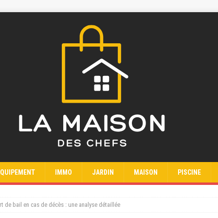
EQUIPEMENT
IMMO
JARDIN
MAISON
PISCINE
ert de bail en cas de décès : une analyse détaillée