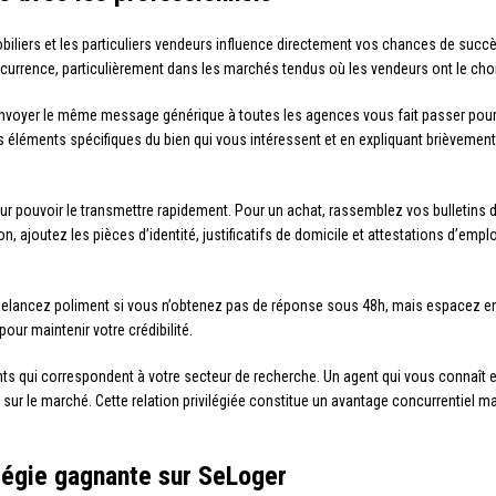
obiliers et les particuliers vendeurs influence directement vos chances de su
currence, particulièrement dans les marchés tendus où les vendeurs ont le choi
nvoyer le même message générique à toutes les agences vous fait passer pour
éments spécifiques du bien qui vous intéressent et en expliquant brièvement v
 pouvoir le transmettre rapidement. Pour un achat, rassemblez vos bulletins de 
n, ajoutez les pièces d’identité, justificatifs de domicile et attestations d’emp
. Relancez poliment si vous n’obtenez pas de réponse sous 48h, mais espacez e
pour maintenir votre crédibilité.
s qui correspondent à votre secteur de recherche. Un agent qui vous connaît et 
sur le marché. Cette relation privilégiée constitue un avantage concurrentiel ma
tégie gagnante sur SeLoger