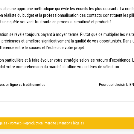
ite une approche méthodique qui évite les écueils les plus courants. La configu
ion réaliste du budget et la professionnalisation des contacts constituent les pi
 une quête souvent frustrante en processus maîtrisé et productif.
ion se révèle toujours payant à moyen terme. Plutôt que de multiplier les visit
précieuses et améliore significativement la qualité de vos opportunités. Dans 
érence entre le succès et l’échec de votre projet.
on particulière et à faire évoluer votre stratégie selon les retours d’expérienc
chit votre compréhension du marché et affine vos critères de sélection.
ues en ligne vs traditionnelles
Pourquoi choisir la BN
les - Contact - Reproduction interdite
|
Mentions légales