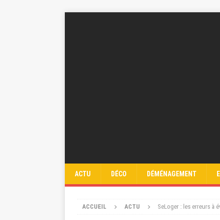
ACTU
DÉCO
DÉMÉNAGEMENT
ACCUEIL
ACTU
SeLoger : les erreurs à é