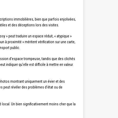
iptions immobilières, bien que parfois enjolivées,
tiles et des déceptions lors des visites.
sy » peut traduire un espace réduit, « atypique »
 proximité » méritent vérification sur une carte,
nsport public.
ession d’espace trompeuse, tandis que des clichés
ndiquer qu’elle est difficile à mettre en valeur.
 photos montrant uniquement un évier et des
tes peut révéler des problèmes d’état ou de
 local. Un bien significativement moins cher que la