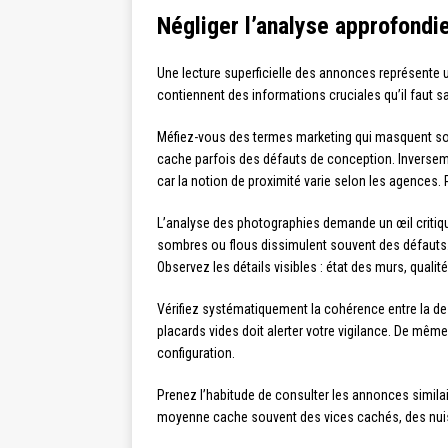
Négliger l’analyse approfondi
Une lecture superficielle des annonces représente 
contiennent des informations cruciales qu’il faut sa
Méfiez-vous des termes marketing qui masquent souve
cache parfois des défauts de conception. Inversem
car la notion de proximité varie selon les agences. 
L’analyse des photographies demande un œil critiq
sombres ou flous dissimulent souvent des défauts. 
Observez les détails visibles : état des murs, qualit
Vérifiez systématiquement la cohérence entre la de
placards vides doit alerter votre vigilance. De mêm
configuration.
Prenez l’habitude de consulter les annonces simila
moyenne cache souvent des vices cachés, des nuisanc