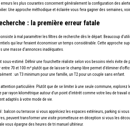
erreurs les plus courantes concernent généralement la configuration des alerte
bilier. Une approche méthodique et éclairée vous fera gagner des semaines, voi
recherche : la première erreur fatale
siste à mal paramétrer les filtres de recherche dès le départ. Beaucoup d’utilis
ntiels qui leur feraient économiser un temps considérable. Cette approche supe
ans une masse d’annonces inadéquates.
nt sous-estimé. Définir une fourchette réaliste selon vos besoins réels évite de
entre 70 et 100 m² plutôt que de laisser le champ libre permet d’éliminer d’offi
isément : un T3 minimum pour une famille, un T2 pour un couple sans enfant.
attention particulière. Plutôt que de se limiter à une seule commune, explorez les
che par rayon kilométrique autour d’un point d’intérêt comme votre lieu de travail
nt adaptés à votre mode de vie.
ofil : balcon ou terrasse si vous appréciez les espaces extérieurs, parking si vo
es, peuvent transformer une visite prometteuse en déception si vous les décou
ale vous épargne des heures de tri manuel ultérieur.