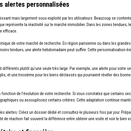
s alertes personnalisées
uissant mais largement sous-exploité par les utilisateurs. Beaucoup se content
que représente la réactivité sur le marché immobilier. Dans les zones tendues, 
e efficace.
namique de votre marché de recherche. En région parisienne ou dans les grande
oins tendues, une alerte hebdomadaire peut suffire. Cette personnalisation évi
différents plutôt qu’une seule très large. Par exemple, une alerte pour votre sect
is, et une troisième pour les biens déclassés qui pourraient révéler des bonnes
n fonction de l’évolution de votre recherche. Si vous constatez que certains se
aphiques ou assouplissez certains critères. Cette adaptation continue maintient
 les alertes. Créez un dossier dédié et consultez-le plusieurs fois par jour. P
té de réaction fait souvent la différence entre obtenir une visite et voir le bien 