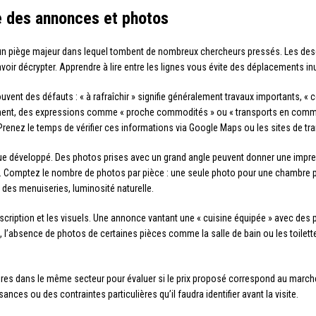
e des annonces et photos
un piège majeur dans lequel tombent de nombreux chercheurs pressés. Les descr
voir décrypter. Apprendre à lire entre les lignes vous évite des déplacements inu
nt des défauts : « à rafraîchir » signifie généralement travaux importants, « co
ent, des expressions comme « proche commodités » ou « transports en commun à
Prenez le temps de vérifier ces informations via Google Maps ou les sites de tra
ue développé. Des photos prises avec un grand angle peuvent donner une impr
Comptez le nombre de photos par pièce : une seule photo pour une chambre peut i
é des menuiseries, luminosité naturelle.
scription et les visuels. Une annonce vantant une « cuisine équipée » avec des
e, l’absence de photos de certaines pièces comme la salle de bain ou les toilet
ires dans le même secteur pour évaluer si le prix proposé correspond au marché
es ou des contraintes particulières qu’il faudra identifier avant la visite.