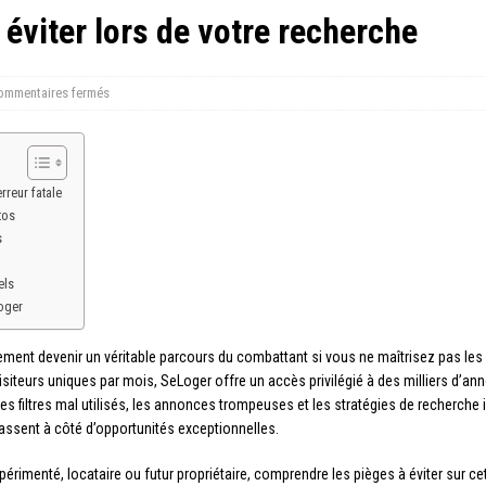
 éviter lors de votre recherche
ommentaires fermés
rreur fatale
tos
s
els
oger
ement devenir un véritable parcours du combattant si vous ne maîtrisez pas le
isiteurs uniques par mois, SeLoger offre un accès privilégié à des milliers d’a
es filtres mal utilisés, les annonces trompeuses et les stratégies de recherche 
passent à côté d’opportunités exceptionnelles.
rimenté, locataire ou futur propriétaire, comprendre les pièges à éviter sur ce