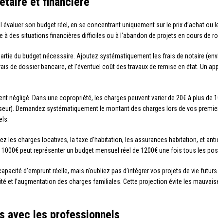
étaire et financière
l évaluer son budget réel, en se concentrant uniquement sur le prix d’achat ou
à des situations financières difficiles ou à l’abandon de projets en cours de ro
partie du budget nécessaire. Ajoutez systématiquement les frais de notaire (envi
 frais de dossier bancaire, et l’éventuel coût des travaux de remise en état. Un 
t négligé. Dans une copropriété, les charges peuvent varier de 20€ à plus de 10
seur). Demandez systématiquement le montant des charges lors de vos premiers c
els.
égrez les charges locatives, la taxe d’habitation, les assurances habitation, e
e 1000€ peut représenter un budget mensuel réel de 1200€ une fois tous les po
 capacité d’emprunt réelle, mais n’oubliez pas d’intégrer vos projets de vie futur
ité et l’augmentation des charges familiales. Cette projection évite les mauvais
s avec les professionnels